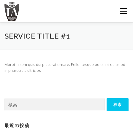
コ
ン
メニュー
テ
ン
ツ
へ
ＴＯＰ
古物商許可について
手続きの内容と費用
SERVICE TITLE #1
ス
キ
ッ
プ
お問い合わせ
Morbi in sem quis dui placerat ornare. Pellentesque odio nisi euismod
in pharetra a ultricies.
検
索:
最近の投稿