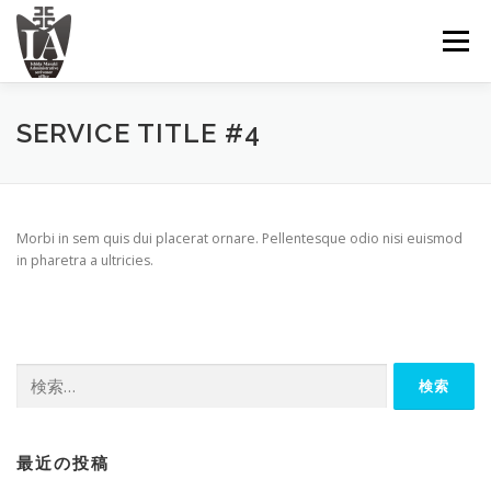
コ
ン
メニュー
テ
ン
ツ
へ
ＴＯＰ
古物商許可について
手続きの内容と費用
SERVICE TITLE #4
ス
キ
ッ
プ
お問い合わせ
Morbi in sem quis dui placerat ornare. Pellentesque odio nisi euismod
in pharetra a ultricies.
検
索:
最近の投稿