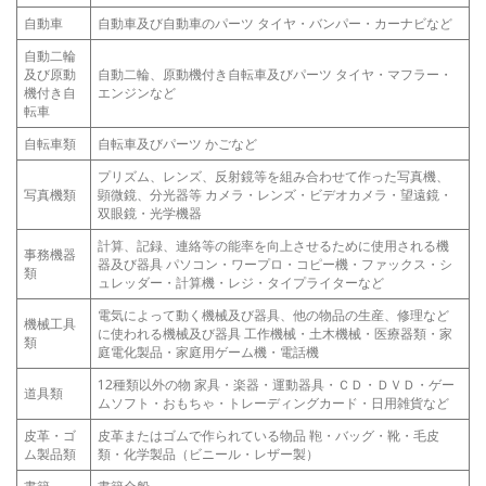
自動車
自動車及び自動車のパーツ タイヤ・バンパー・カーナビなど
自動二輪
及び原動
自動二輪、原動機付き自転車及びパーツ タイヤ・マフラー・
機付き自
エンジンなど
転車
自転車類
自転車及びパーツ かごなど
プリズム、レンズ、反射鏡等を組み合わせて作った写真機、
写真機類
顕微鏡、分光器等 カメラ・レンズ・ビデオカメラ・望遠鏡・
双眼鏡・光学機器
計算、記録、連絡等の能率を向上させるために使用される機
事務機器
器及び器具 パソコン・ワープロ・コピー機・ファックス・シ
類
ュレッダー・計算機・レジ・タイプライターなど
電気によって動く機械及び器具、他の物品の生産、修理など
機械工具
に使われる機械及び器具 工作機械・土木機械・医療器類・家
類
庭電化製品・家庭用ゲーム機・電話機
12種類以外の物 家具・楽器・運動器具・ＣＤ・ＤＶＤ・ゲー
道具類
ムソフト・おもちゃ・トレーディングカード・日用雑貨など
皮革・ゴ
皮革またはゴムで作られている物品 鞄・バッグ・靴・毛皮
ム製品類
類・化学製品（ビニール・レザー製）