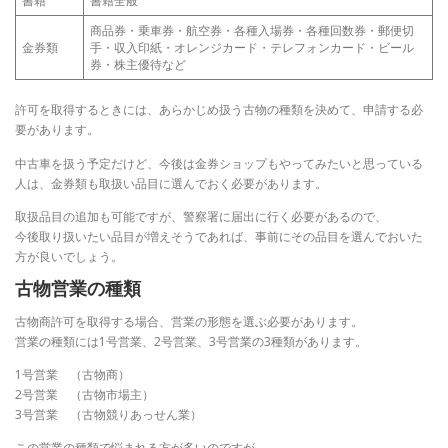
書籍
書籍全般
商品券・乗車券・航空券・各種入場券・各種回数券・郵便切
金券類
手・収入印紙・オレンジカード・テレフォンカード・ビール
券・株主優待など
許可を取得するときには、あらかじめ扱う古物の種類を決めて、申請する必
要があります。
中古車を扱う予定だけど、今後は金券ショップもやってみたいと思っている
人は、金券類も取扱い品目に選んでおく必要があります。
取扱品目の追加も可能ですが、警察署に届出に行く必要があるので、
今後取り扱いたい品目が増えそうであれば、事前にその品目を選んでおいた
方が良いでしょう。
古物営業の種類
古物商許可を取得する場合、営業の形態を選ぶ必要があります。
営業の種類には1号営業、2号営業、3号営業の3種類があります。
1号営業 （古物商）
2号営業 （古物市場主）
3号営業 （古物競りあっせん業）
この営業の種類で悩まれる方が多いのですが、