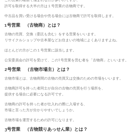
許可を取得する大半の方は１号営業の古物商です。
中古品を買い受ける場合や売る場合には古物商で許可を取得します。
1号営業 （古物商）とは？
古物の売買、交換（委託も含む）をする営業をいいます。
リサイクルショップや古本屋などお住まいの地域によくありますよね。
ほとんどの方がこの１号営業に該当します。
公安委員会の許可を受けて、この1号営業を営む者を「古物商」といいます。
2号営業 （古物市場主）とは？
古物市場とは、古物商間の古物の売買又は交換のための市場をいいます。
古物商許可を持った者同士が自分の古物の売買を行う場所を、
提供する場合に必要になる許可です。
古物商の許可を持った者が仕入れの際に入場する、
市場と言った方が分かりやすいでしょうか。
古物市場を運営するための許可になります。
3号営業 （古物競りあっせん業）とは？