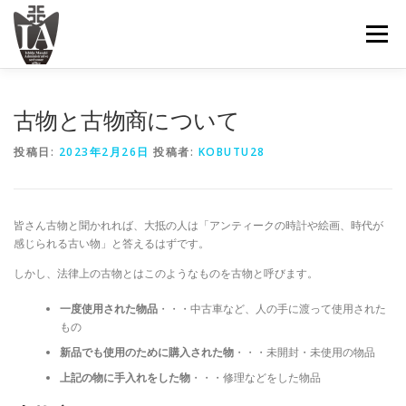
コ
ン
メニュー
テ
ン
ツ
へ
ＴＯＰ
古物商許可について
手続きの内容と費用
古物と古物商について
ス
キ
投稿日:
2023年2月26日
投稿者:
KOBUTU28
ッ
プ
お問い合わせ
皆さん古物と聞かれれば、大抵の人は「アンティークの時計や絵画、時代が
感じられる古い物」と答えるはずです。
しかし、法律上の古物とはこのようなものを古物と呼びます。
一度使用された物品
・・・中古車など、人の手に渡って使用された
もの
新品でも使用のために購入された物
・・・未開封・未使用の物品
上記の物に手入れをした物
・・・修理などをした物品