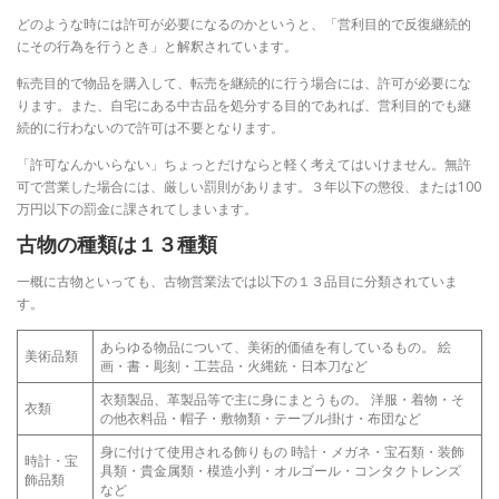
どのような時には許可が必要になるのかというと、「営利目的で反復継続的
にその行為を行うとき」と解釈されています。
転売目的で物品を購入して、転売を継続的に行う場合には、許可が必要にな
ります。また、自宅にある中古品を処分する目的であれば、営利目的でも継
続的に行わないので許可は不要となります。
「許可なんかいらない」ちょっとだけならと軽く考えてはいけません。無許
可で営業した場合には、厳しい罰則があります。３年以下の懲役、または100
万円以下の罰金に課されてしまいます。
古物の種類は１３種類
一概に古物といっても、古物営業法では以下の１３品目に分類されていま
す。
あらゆる物品について、美術的価値を有しているもの。 絵
美術品類
画・書・彫刻・工芸品・火縄銃・日本刀など
衣類製品、革製品等で主に身にまとうもの。 洋服・着物・そ
衣類
の他衣料品・帽子・敷物類・テーブル掛け・布団など
身に付けて使用される飾りもの 時計・メガネ・宝石類・装飾
時計・宝
具類・貴金属類・模造小判・オルゴール・コンタクトレンズ
飾品類
など