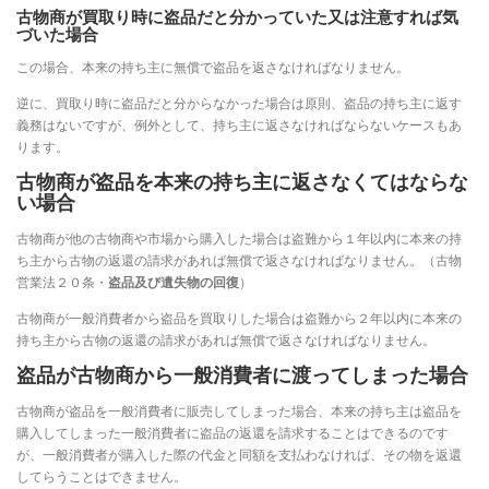
古物商が買取り時に盗品だと分かっていた又は注意すれば気
づいた場合
この場合、本来の持ち主に無償で盗品を返さなければなりません。
逆に、買取り時に盗品だと分からなかった場合は原則、盗品の持ち主に返す
義務はないですが、例外として、持ち主に返さなければならないケースもあ
ります。
古物商が盗品を本来の持ち主に返さなくてはならな
い場合
古物商が他の古物商や市場から購入した場合は盗難から１年以内に本来の持
ち主から古物の返還の請求があれば無償で返さなければなりません。（古物
営業法２０条・
盗品及び遺失物の回復
）
古物商が一般消費者から盗品を買取りした場合は盗難から２年以内に本来の
持ち主から古物の返還の請求があれば無償で返さなければなりません。
盗品が古物商から一般消費者に渡ってしまった場合
古物商が盗品を一般消費者に販売してしまった場合、本来の持ち主は盗品を
購入してしまった一般消費者に盗品の返還を請求することはできるのです
が、一般消費者が購入した際の代金と同額を支払わなければ、その物を返還
してらうことはできません。