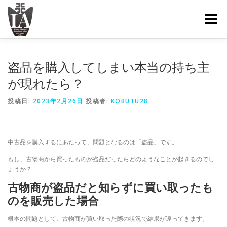
コ
ン
メニュー
テ
ン
ツ
へ
ＴＯＰ
古物商許可について
手続きの内容と費用
盗品を購入してしまい本当の持ち主
ス
キ
が現れたら？
ッ
プ
お問い合わせ
投稿日:
2023年2月26日
投稿者:
KOBUTU28
中古品を購入するにあたって、問題となるのは「盗品」です。
もし、古物商から買ったものが盗品だったらどのようなことが起きるのでし
ょうか？
古物商が盗品だと知らずに買い取ったも
のを販売した場合
根本の問題として、古物商が買い取った際の状況で結果が違ってきます。